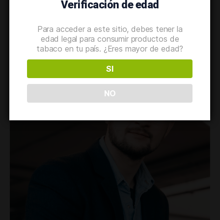
Verificación de edad
Para acceder a este sitio, debes tener la
edad legal para consumir productos de
tabaco en tu país. ¿Eres mayor de edad?
SI
NO